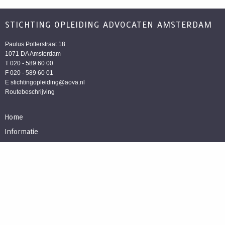
STICHTING OPLEIDING ADVOCATEN AMSTERDAM
Paulus Potterstraat 18
1071 DA Amsterdam
T 020 - 589 60 00
F 020 - 589 60 01
E
stichtingopleiding@aova.nl
Routebeschrijving
Home
Informatie
Archief
FAQ
Contact
Cursuslocaties
© Stichting opleiding advocaten Amsterdam | Powered by
Thirdwave.nl